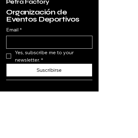
Petra Factory
Organización de
Eventos Deportivos
Email
*
Yes, subscribe me to your 
newsletter.
*
Suscribirse
9613532329
Facebook
petrafactory
@
Tuxtla Gutiérrez, Chis.,
México