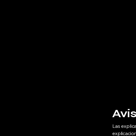
Petra Factory
Avis
Las explic
explicacio