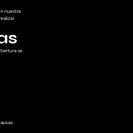
en nuestra
ealizar
as
obertura se
causas