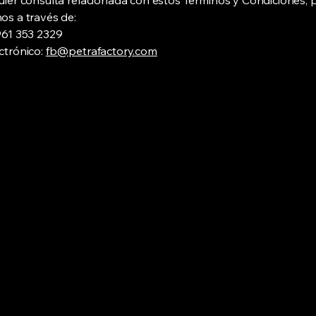
uier consulta relacionada con estos Términos y Condiciones,
os a través de:
961 353 2329
ctrónico:
fb@petrafactory.com