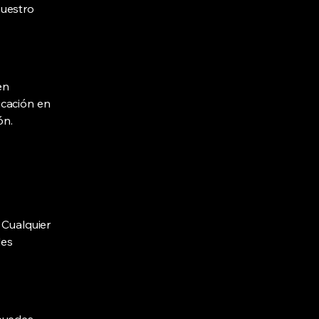
nuestro
en
icación en
ón.
 Cualquier
les