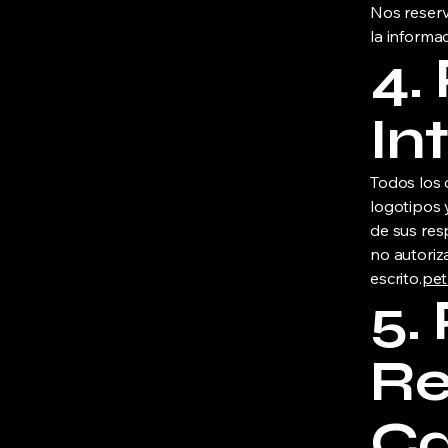
Nos reserv
la informa
4.
In
Todos los 
logotipos 
de sus res
no autoriz
escrito.
pet
5.
Re
Ca