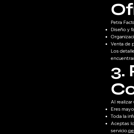
Of
Petra Facto
Diseño y f
Organizaci
Venta de p
Los detalle
encuentran
3.
Co
Al realiza
Eres mayor
Toda la in
Aceptas lo
servicio.
pe