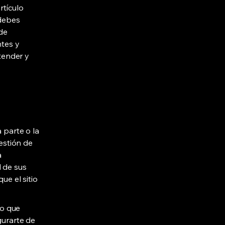
rtículo
debes
de
ntes y
tender y
 parte o la
gestión de
a
d de sus
ue el sitio
lo que
gurarte de