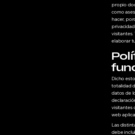
propio doc
como ases
hacer, por
privacidad
visitantes
elaborar tu
Polí
fun
Dicho esto
totalidad 
datos de lo
declaració
visitantes 
web aplica
Las distint
debe inclu