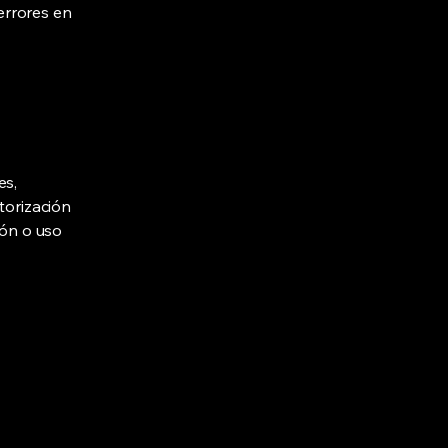
errores en
es,
torización
ión o uso