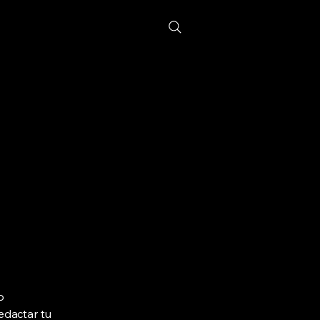
o
edactar tu