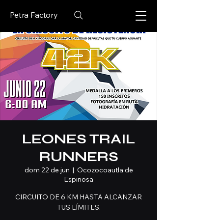
Petra Factory
LEONES TRAIL
RUNNERS
dom 22 de jun
  |  
Ocozocoautla de
Espinosa
CIRCUITO DE 6 KM HASTA ALCANZAR
TUS LÍMITES.