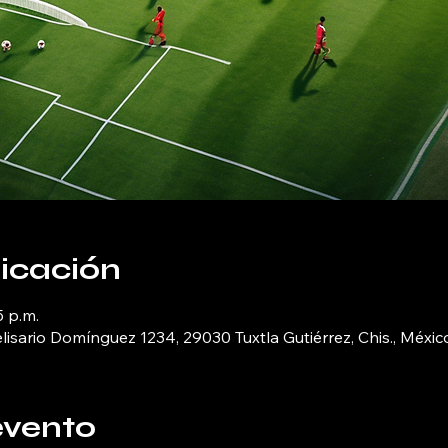
bicación
5 p.m.
elisario Domínguez 1234, 29030 Tuxtla Gutiérrez, Chis., Méxic
evento