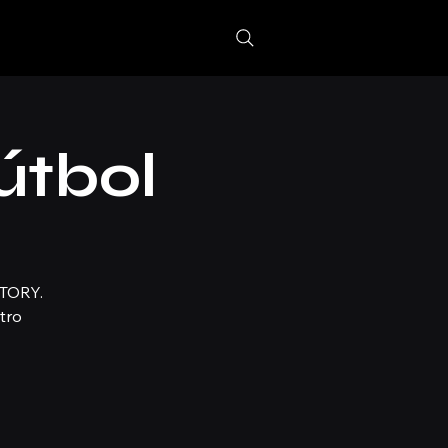
útbol
CTORY.
tro