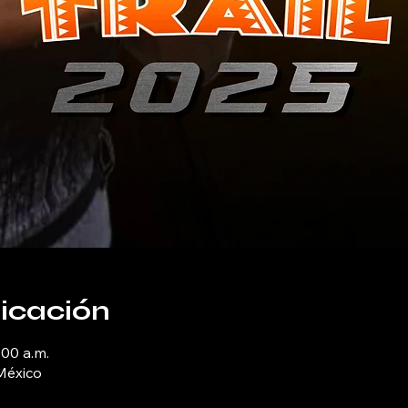
bicación
:00 a.m.
 México