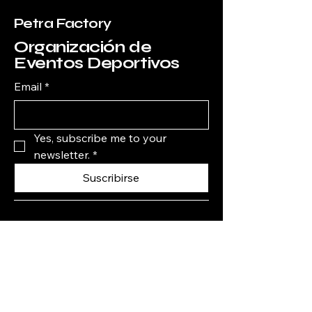
Petra Factory
Organización de
Eventos Deportivos
Email
*
Yes, subscribe me to your 
newsletter.
*
Suscribirse
9613532329
Facebook
petrafactory
@
Tuxtla Gutiérrez, Chis.,