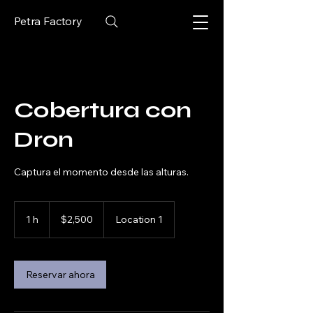
Petra Factory
Cobertura con
Dron
Captura el momento desde las alturas.
2,500
pesos
1 h
1
$2,500
Location 1
mexicanos
Reservar ahora